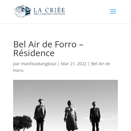
Bel Air de Forro –
Résidence
par
manfouqtangboul
|
Mar 21, 2022
|
Bel Air de
Forro