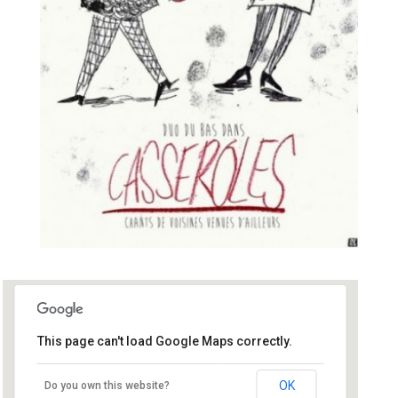
This page can't load Google Maps correctly.
Centre social Jacolot
OK
Do you own this website?
64 Rue Vincent Jezequel - Relecq Kerhuon