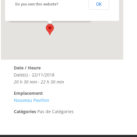
Nouveau Pavillon
OK
Do you own this website?
Centre Marcet, 2 rue Célestin Freinet - Bouguenais
Événements
Date / Heure
Date(s) - 22/11/2018
20 h 30 min - 22 h 30 min
Emplacement
Nouveau Pavillon
Catégories
Pas de Catégories