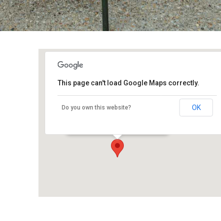
This page can't load Google Maps correctly.
Jardin du conservatoire botanique
OK
Do you own this website?
Rampe de Stangalard - BREST
Événements