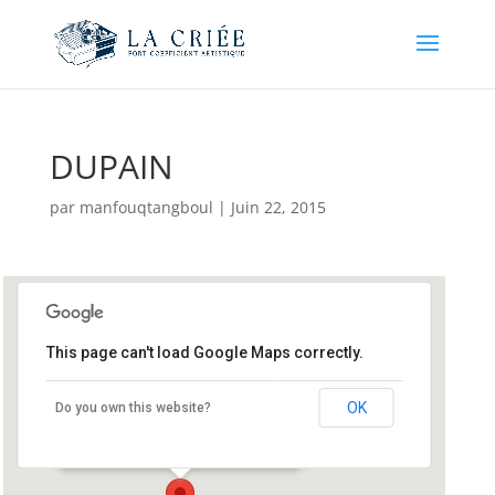
DUPAIN
par
manfouqtangboul
|
Juin 22, 2015
This page can't load Google Maps correctly.
Festival Eté 66 – Total Festum
OK
Do you own this website?
Palais des Rois de Majorque - Perpignan
Événements