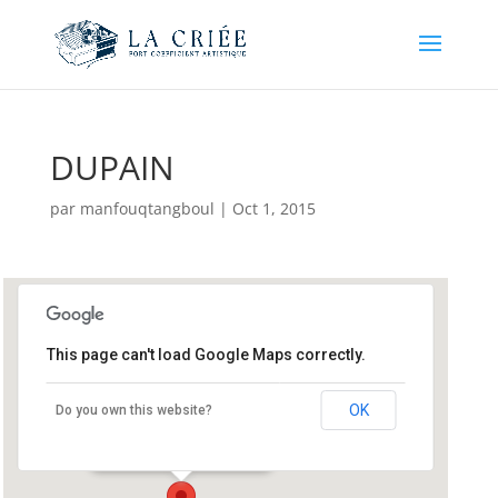
DUPAIN
par
manfouqtangboul
|
Oct 1, 2015
This page can't load Google Maps correctly.
La Bobine
OK
Do you own this website?
42 bd Clémenceau - Grenoble
Événements