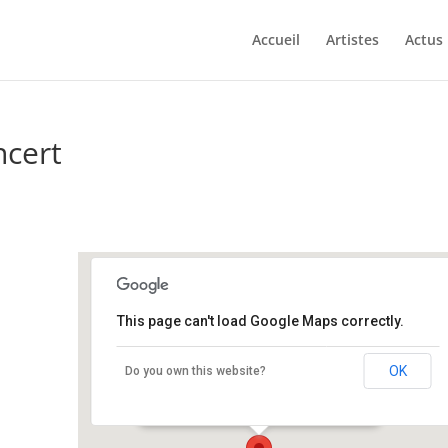
Accueil
Artistes
Actus
ncert
This page can't load Google Maps correctly.
Festival Arrête ton Cirque
OK
Do you own this website?
Rue du Chevalier Lancelot du Lac - Paimpont
Événements