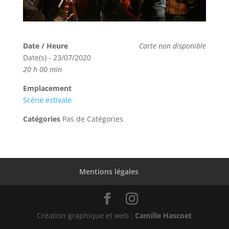
Date / Heure
Carte non disponible
Date(s) - 23/07/2020
20 h 00 min
Emplacement
Scène estivale
Catégories
Pas de Catégories
Mentions légales
Création graphique et web :
Camille Hascoet