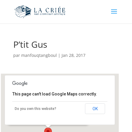
P’tit Gus
par
manfouqtangboul
|
Jan 28, 2017
This page can't load Google Maps correctly.
Auberge “la maison neuve “
Auberge La Maison Neuve 35490 Chauvigné -
OK
Do you own this website?
Pays de Fougère
Événements