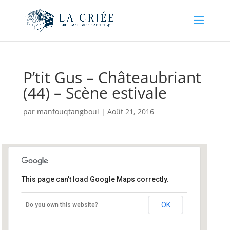
P’tit Gus – Châteaubriant
(44) – Scène estivale
par
manfouqtangboul
|
Août 21, 2016
This page can't load Google Maps correctly.
Château de Chateaubriant
Place du General Charles de Gaulle -
OK
Do you own this website?
Châteaubriant
Événements