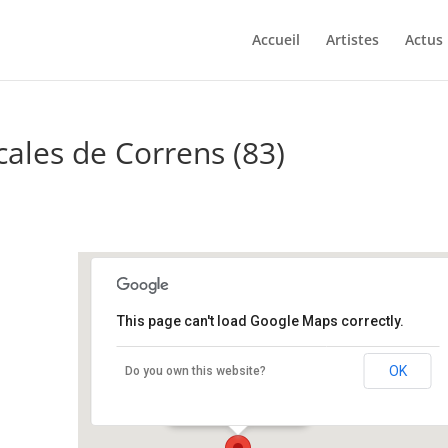
Accueil
Artistes
Actus
cales de Correns (83)
This page can't load Google Maps correctly.
Salles “Les Pénitents”
OK
Do you own this website?
Rue du Cros - 83570
Événements