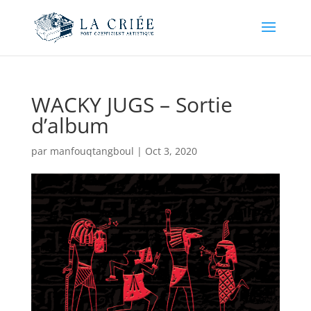
WACKY JUGS – Sortie
d’album
par
manfouqtangboul
|
Oct 3, 2020