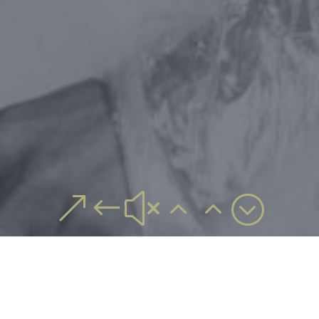
&#x22;