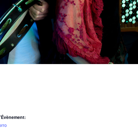
d’Évènement:
orro