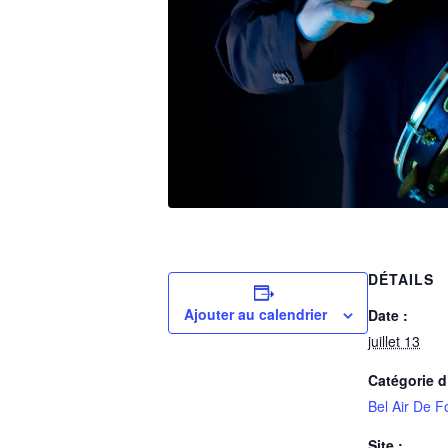
DÉTAILS
Ajouter au calendrier
Date :
juillet 13
Catégorie 
Bel Air De F
Site :