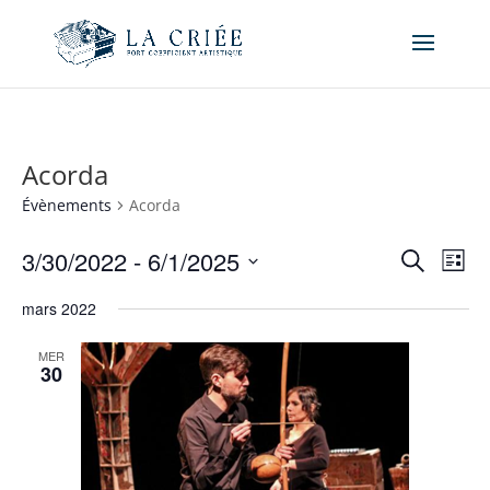
Acorda
Évènements
Acorda
Recher
Nav
3/30/2022
 - 
6/1/2025
Recherche
Liste
de
et
Sélectionnez
vue
naviga
mars 2022
une
Év
de
date.
MER
vues
30
Évène