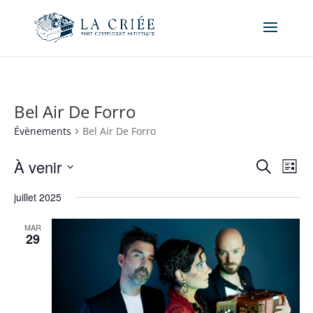
Bel Air De Forro
Évènements
Bel Air De Forro
Recher
Nav
À venir
Recherche
Liste
de
et
Sélectionnez
vue
naviga
juillet 2025
une
Év
de
date.
MAR
vues
29
Évène