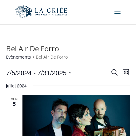
Bel Air De Forro
Évènements
Bel Air De Forro
Recher
Nav
7/5/2024
 - 
7/31/2025
Recherche
Liste
de
et
Sélectionnez
vue
naviga
juillet 2024
une
Év
de
date.
VEN
vues
5
Évène