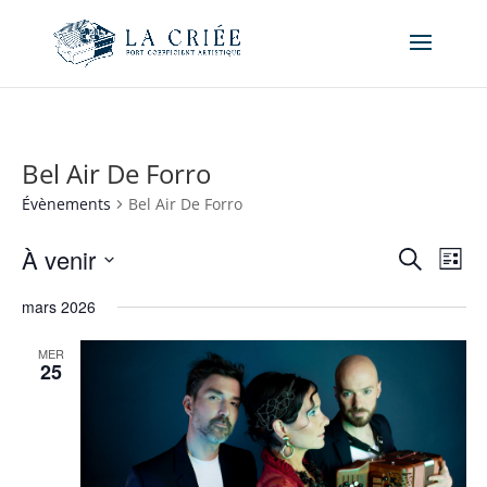
Bel Air De Forro
Évènements
Bel Air De Forro
Recher
Nav
À venir
Recherche
Liste
de
et
Sélectionnez
vue
naviga
mars 2026
une
Év
de
date.
MER
vues
25
Évène