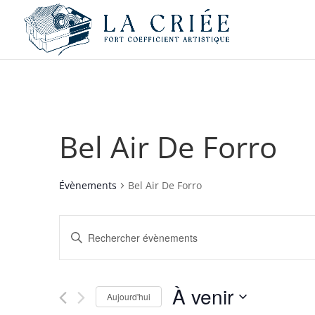
Bel Air De Forro
Évènements
Bel Air De Forro
Recherche
Saisir
et
mot-
navigation
clé.
de
Rechercher
À venir
vues
Évènements
Aujourd'hui
par