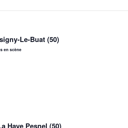
Isigny-Le-Buat (50)
es en scène
La Haye Pesnel (50)