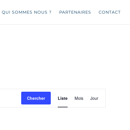
QUI SOMMES NOUS ?
PARTENAIRES
CONTACT
Navigation
de
Chercher
Liste
Mois
Jour
vues
Évènement