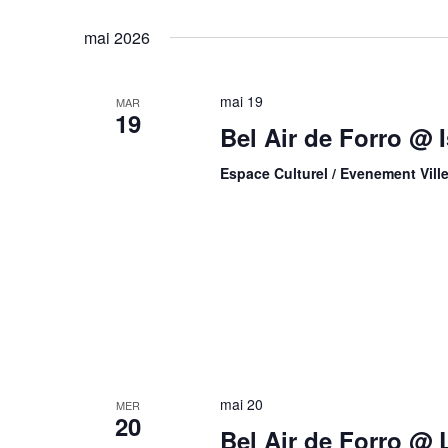
Évènements
Sélectionnez
mot-
une
mai 2026
clé.
date.
mai 19
MAR
19
Bel Air de Forro @ 
Espace Culturel / Evenement Vill
mai 20
MER
20
Bel Air de Forro @ 