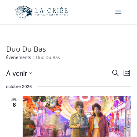
Duo Du Bas
Évènements
Duo Du Bas
Recher
Nav
À venir
Recherche
Liste
de
et
Sélectionnez
vue
naviga
octobre 2026
une
Év
de
date.
JEU
vues
8
Évène