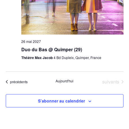
26 mai 2027
Duo du Bas @ Quimper (29)
Théâtre Max Jacob
4 Bd Dupleix, Quimper, France
Évènements
Aujourd'hui
suivants
Évènements
précédents
S’abonner au calendrier