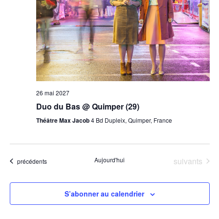
26 mai 2027
Duo du Bas @ Quimper (29)
Théâtre Max Jacob
4 Bd Dupleix, Quimper, France
Évènements
Aujourd'hui
suivants
Évènements
précédents
S’abonner au calendrier