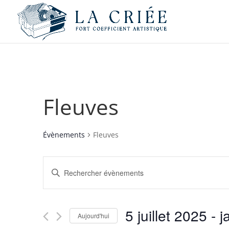
Fleuves
Évènements
Fleuves
Recherche
Saisir
et
mot-
navigation
clé.
de
Rechercher
5 juillet 2025
 - 
j
vues
Évènements
Aujourd'hui
par