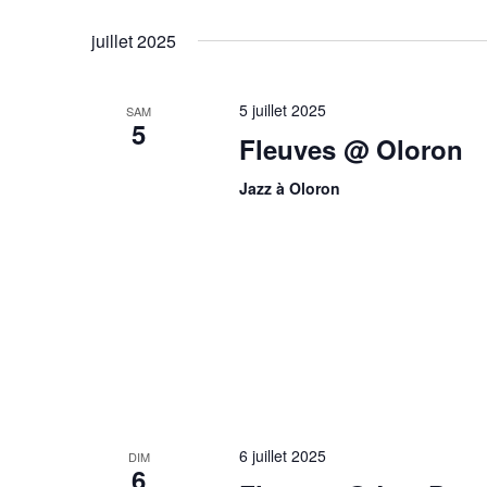
Évènements
Sélectionnez
mot-
une
juillet 2025
clé.
date.
5 juillet 2025
SAM
5
Fleuves @ Oloron
Jazz à Oloron
6 juillet 2025
DIM
6