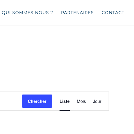
QUI SOMMES NOUS ?
PARTENAIRES
CONTACT
Navigation
de
Chercher
Liste
Mois
Jour
vues
Évènement