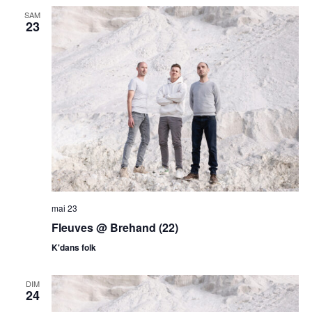
SAM
23
mai 23
Fleuves @ Brehand (22)
K'dans folk
DIM
24