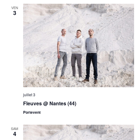
VEN
3
juillet 3
Fleuves @ Nantes (44)
Portevent
SAM
4