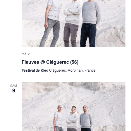
mai 8
Fleuves @ Cléguerec (56)
Festival de Kleg
Cléguérec, Morbihan, France
SAM
9