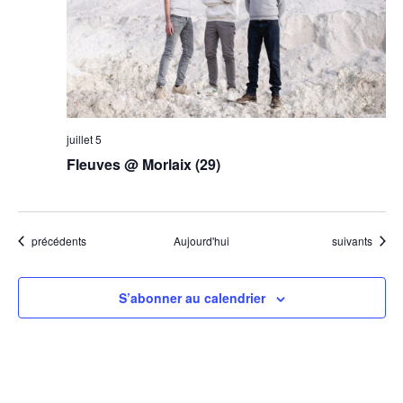
juillet 5
Fleuves @ Morlaix (29)
Évènements
Évènements
précédents
Aujourd'hui
suivants
S’abonner au calendrier