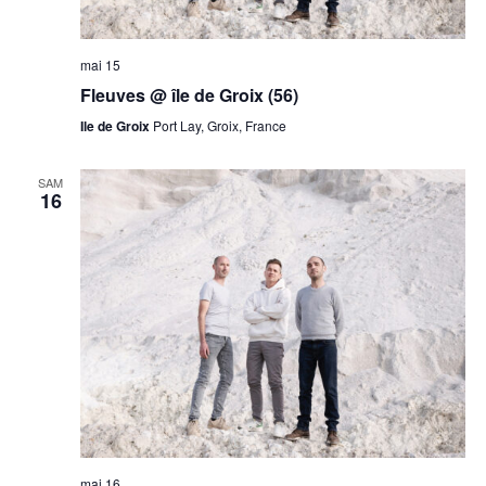
mai 15
Fleuves @ île de Groix (56)
Ile de Groix
Port Lay, Groix, France
SAM
16
mai 16