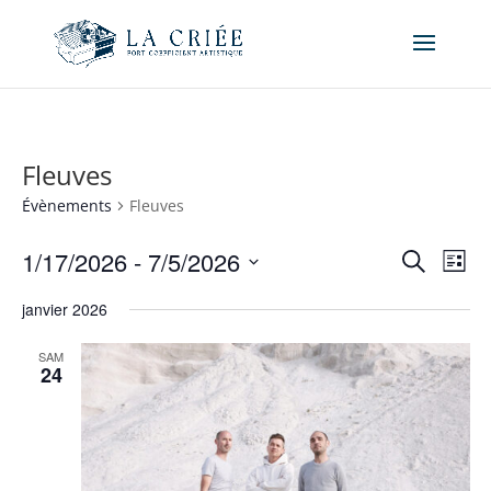
Fleuves
Évènements
Fleuves
Recher
Nav
1/17/2026
 - 
7/5/2026
Recherche
Liste
de
et
Sélectionnez
vue
naviga
janvier 2026
une
Év
de
date.
SAM
vues
24
Évène