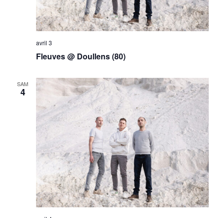
avril 3
Fleuves @ Doullens (80)
SAM
4