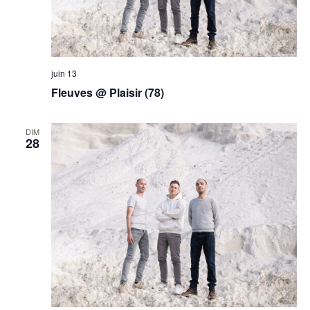
juin 13
Fleuves @ Plaisir (78)
DIM
28