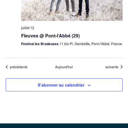
juillet 12
Fleuves @ Pont-l’Abbé (29)
Festival les Brodeuses
11 bis Pl. Gambetta, Pont-l'Abbé, France
Évènements
Évènements
précédents
Aujourd'hui
suivants
S’abonner au calendrier