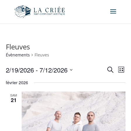
Fleuves
Évènements
Fleuves
Recher
Nav
2/19/2026
 - 
7/12/2026
Recherche
Liste
de
et
Sélectionnez
vue
naviga
février 2026
une
Év
de
date.
SAM
vues
21
Évène