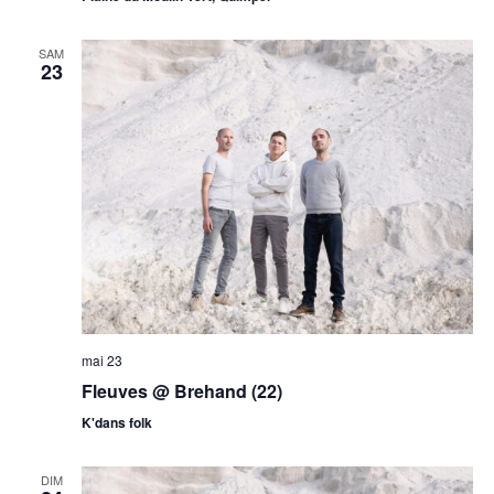
SAM
23
mai 23
Fleuves @ Brehand (22)
K'dans folk
DIM