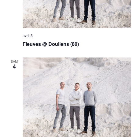
avril 3
Fleuves @ Doullens (80)
SAM
4