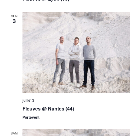
VEN
3
juillet 3
Fleuves @ Nantes (44)
Portevent
SAM