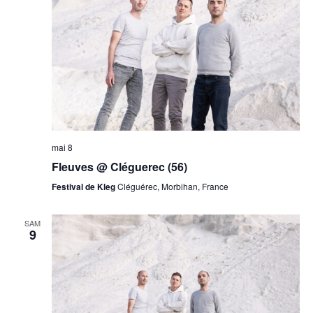
mai 8
Fleuves @ Cléguerec (56)
Festival de Kleg
Cléguérec, Morbihan, France
SAM
9