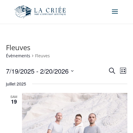
Fleuves
Évènements
Fleuves
Recher
Nav
7/19/2025
 - 
2/20/2026
Recherche
Liste
de
et
Sélectionnez
vue
naviga
juillet 2025
une
Év
de
date.
SAM
vues
19
Évène