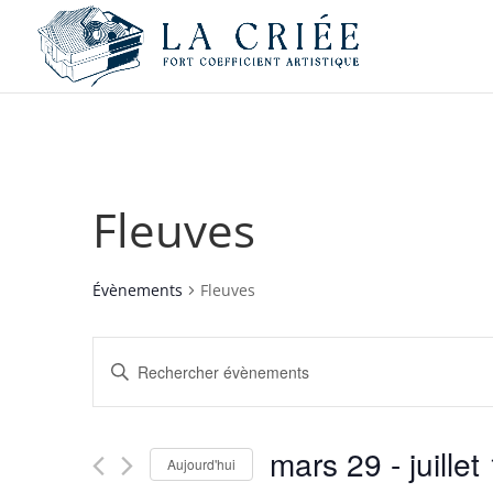
Fleuves
Évènements
Fleuves
Recherche
Saisir
et
mot-
navigation
clé.
de
Rechercher
mars 29
 - 
juillet
vues
Évènements
Aujourd'hui
par