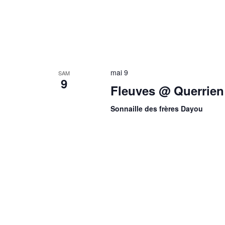
mai 9
SAM
9
Fleuves @ Querrien 
Sonnaille des frères Dayou