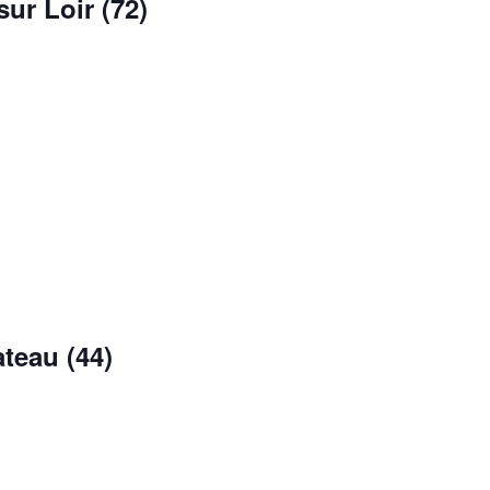
ur Loir (72)
teau (44)