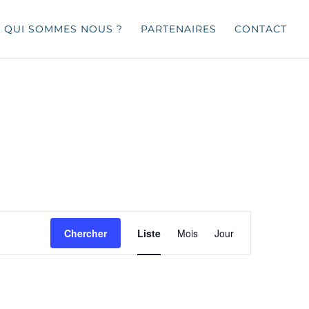
QUI SOMMES NOUS ?
PARTENAIRES
CONTACT
Navigation
de
Chercher
Liste
Mois
Jour
vues
Évènement