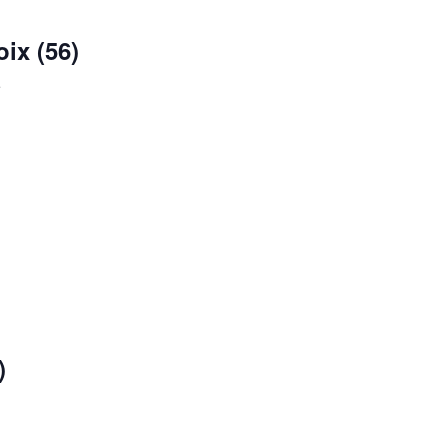
ix (56)
e
)