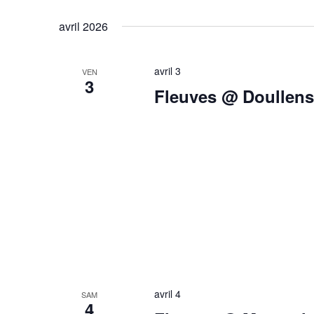
Évènements
Sélectionnez
mot-
une
avril 2026
clé.
date.
avril 3
VEN
3
Fleuves @ Doullens
avril 4
SAM
4