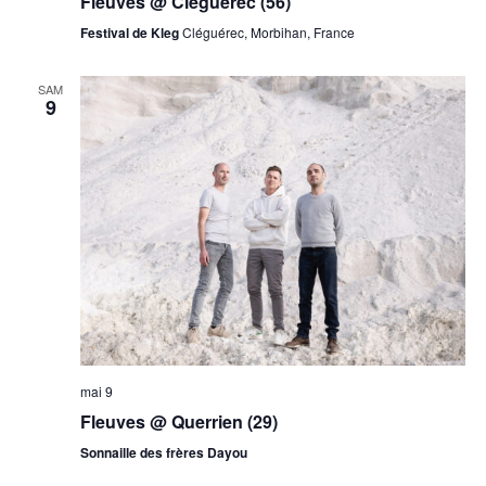
Fleuves @ Cléguerec (56)
Festival de Kleg
Cléguérec, Morbihan, France
SAM
9
mai 9
Fleuves @ Querrien (29)
Sonnaille des frères Dayou