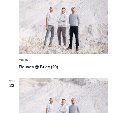
mai 16
Fleuves @ Briec (29)
VEN
22