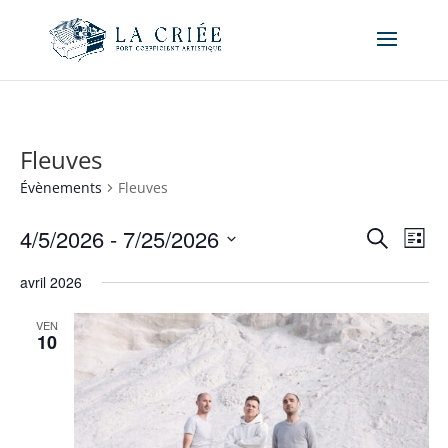
Fleuves
Évènements
Fleuves
Recher
Nav
4/5/2026
 - 
7/25/2026
Recherche
Liste
de
et
Sélectionnez
vue
naviga
avril 2026
une
Év
de
date.
VEN
vues
10
Évène