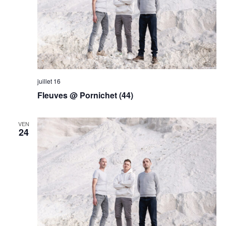
juillet 16
Fleuves @ Pornichet (44)
VEN
24