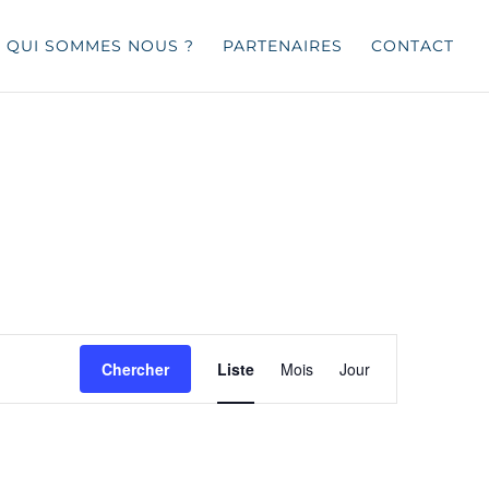
QUI SOMMES NOUS ?
PARTENAIRES
CONTACT
Navigation
de
Chercher
Liste
Mois
Jour
vues
Évènement