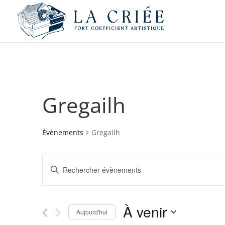
Gregailh
Évènements
Gregailh
Recherche
Saisir
et
mot-
navigation
clé.
de
Rechercher
À venir
vues
Évènements
Aujourd'hui
par