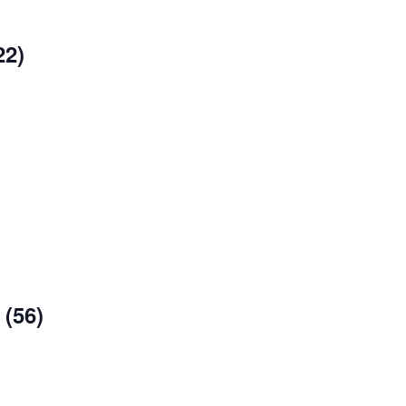
22)
 (56)