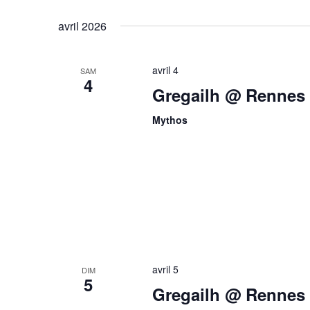
Évènements
Sélectionnez
mot-
une
avril 2026
clé.
date.
avril 4
SAM
4
Gregailh @ Rennes 
Mythos
avril 5
DIM
5
Gregailh @ Rennes 