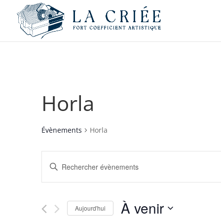
Horla
Évènements
Horla
Recherche
Saisir
et
mot-
navigation
clé.
de
Rechercher
À venir
vues
Évènements
Aujourd'hui
par