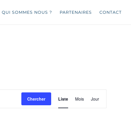
QUI SOMMES NOUS ?
PARTENAIRES
CONTACT
Navigation
de
Chercher
Liste
Mois
Jour
vues
Évènement