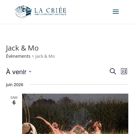
Jack & Mo
Évènements
Jack & Mo
Recher
Nav
À venir
Recherche
Liste
de
et
Sélectionnez
vue
naviga
juin 2026
une
Év
de
date.
SAM
vues
6
Évène