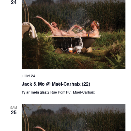
24
juillet 24
Jack & Mo @ Maël-Carhaix (22)
Ty ar mein glaz
2 Rue Pont Put, Maël-Carhaix
SAM
25