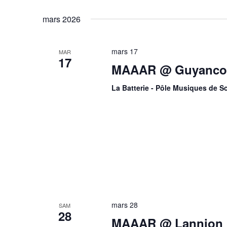
Évènements
Sélectionnez
mot-
une
mars 2026
clé.
date.
mars 17
MAR
17
MAAAR @ Guyancou
La Batterie - Pôle Musiques de 
mars 28
SAM
28
MAAAR @ Lannion 