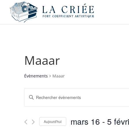
Maaar
Évènements
Maaar
Recherche
Saisir
et
mot-
navigation
clé.
de
Rechercher
mars 16
 - 
5 févr
vues
Évènements
Aujourd'hui
par