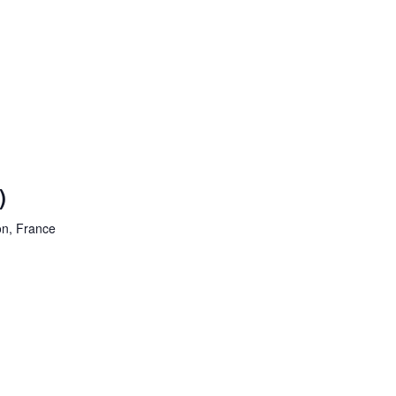
)
jon, France