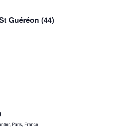
t Guéréon (44)
)
tier, Paris, France