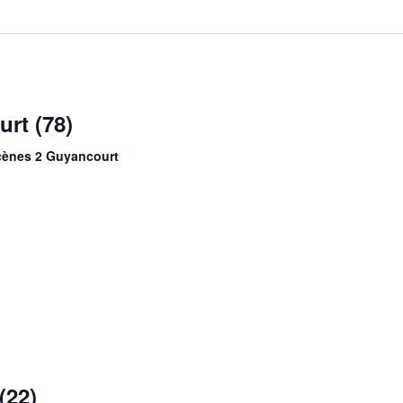
rt (78)
Scènes 2 Guyancourt
(22)