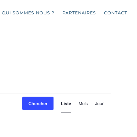
QUI SOMMES NOUS ?
PARTENAIRES
CONTACT
Navigation
de
Chercher
Liste
Mois
Jour
vues
Évènement