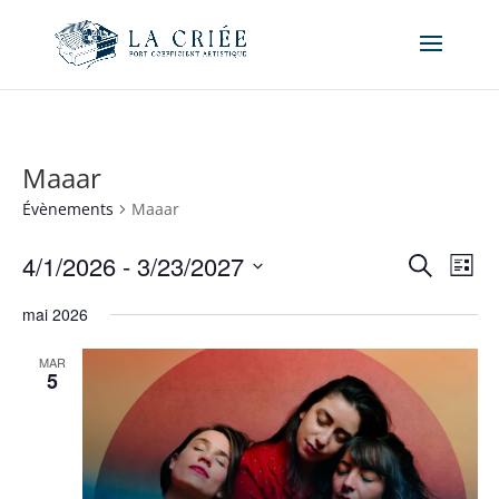
Maaar
Évènements
Maaar
Recher
Nav
4/1/2026
 - 
3/23/2027
Recherche
Liste
de
et
Sélectionnez
vue
naviga
mai 2026
une
Év
de
date.
MAR
vues
5
Évène