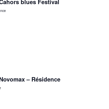
ahors blues Festival
ance
Novomax – Résidence
r