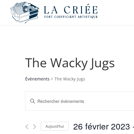
The Wacky Jugs
Évènements
The Wacky Jugs
Recherche
Saisir
et
mot-
navigation
clé.
de
Rechercher
26 février 2023
 
vues
Évènements
Aujourd'hui
par