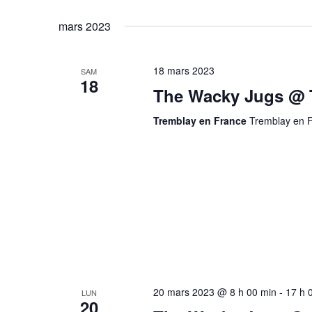
Évènements
Sélectionnez
mot-
une
mars 2023
clé.
date.
18 mars 2023
SAM
18
The Wacky Jugs @ 
Tremblay en France
Tremblay en F
20 mars 2023 @ 8 h 00 min
-
17 h 
LUN
20