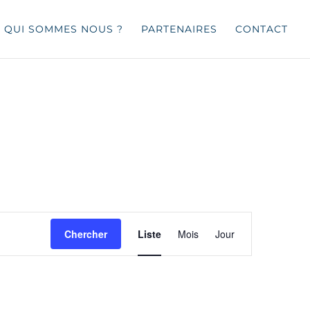
QUI SOMMES NOUS ?
PARTENAIRES
CONTACT
Navigation
de
Chercher
Liste
Mois
Jour
vues
Évènement