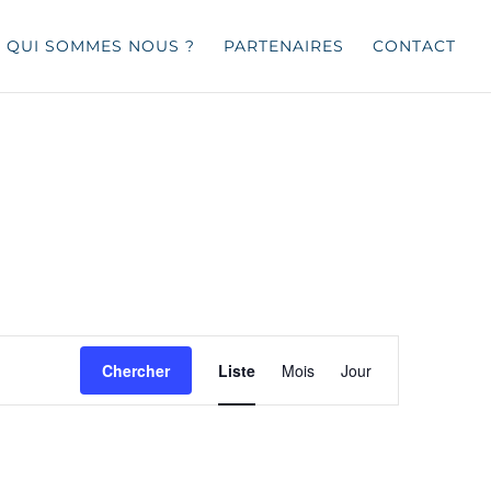
QUI SOMMES NOUS ?
PARTENAIRES
CONTACT
Navigation
de
Chercher
Liste
Mois
Jour
vues
Évènement