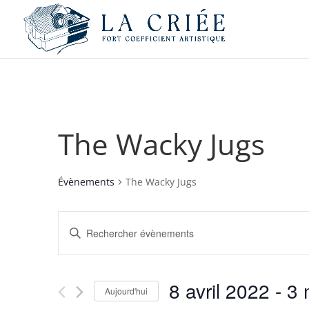
The Wacky Jugs
Évènements
The Wacky Jugs
Recherche
Saisir
et
mot-
navigation
clé.
de
Rechercher
8 avril 2022
 - 
3 
vues
Évènements
Aujourd'hui
par