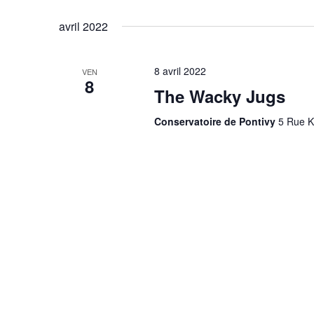
Évènements
Sélectionnez
mot-
une
avril 2022
clé.
date.
8 avril 2022
VEN
8
The Wacky Jugs
Conservatoire de Pontivy
5 Rue K