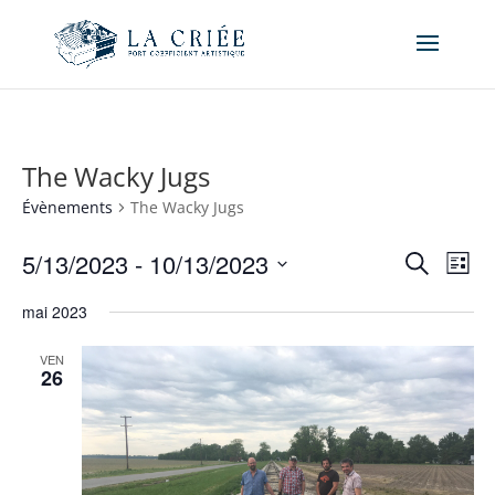
The Wacky Jugs
Évènements
The Wacky Jugs
Recher
Nav
5/13/2023
 - 
10/13/2023
Recherche
Liste
de
et
Sélectionnez
vue
naviga
mai 2023
une
Év
de
date.
VEN
vues
26
Évène