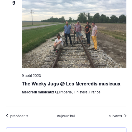
9
9 août 2023
The Wacky Jugs @ Les Mercredis musicaux
Mercredi musicaux
Quimperlé, Finistère, France
Évènements
Évènements
précédents
Aujourd'hui
suivants