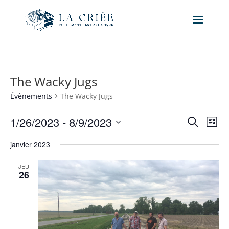
The Wacky Jugs
Évènements
The Wacky Jugs
Recher
Nav
1/26/2023
 - 
8/9/2023
Recherche
Liste
de
et
Sélectionnez
vue
naviga
janvier 2023
une
Év
de
date.
JEU
vues
26
Évène