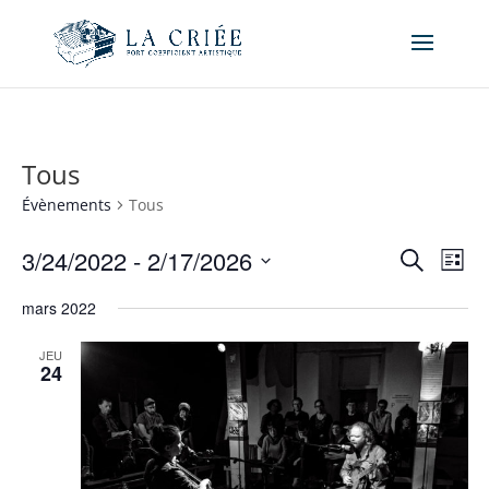
Tous
Évènements
Tous
Recher
Nav
3/24/2022
 - 
2/17/2026
Recherche
Liste
de
et
Sélectionnez
vue
naviga
mars 2022
une
Év
de
date.
JEU
vues
24
Évène