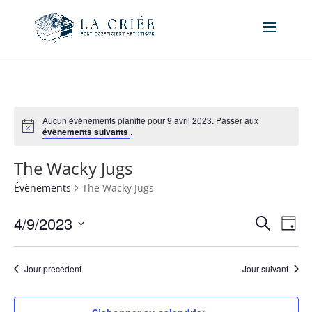
Aucun évènements planifié pour 9 avril 2023. Passer aux
évènements suivants
.
The Wacky Jugs
Évènements
The Wacky Jugs
Recher
Nav
4/9/2023
Recherche
Jour
de
et
Sélectionnez
vue
naviga
une
Év
Jour précédent
Jour suivant
de
date.
vues