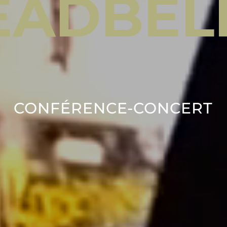
E
A
D
B
E
L
CONFÉRENCE-CONCERT