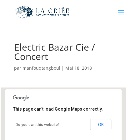
Electric Bazar Cie /
Concert
par
manfouqtangboul
|
Mai 18, 2018
This page can't load Google Maps correctly.
Run Ar Puns
OK
Do you own this website?
Run Ar puns - Chateaulin
Événements