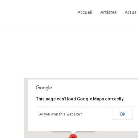
Accueil
Artistes
Actus
This page can't load Google Maps correctly.
Run Ar Puns
OK
Do you own this website?
Run Ar puns - Chateaulin
Événements