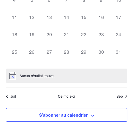
évènement,
évènement,
évènement,
évènement,
évènement,
évènement,
évèneme
0
0
0
0
0
0
0
11
12
13
14
15
16
17
évènement,
évènement,
évènement,
évènement,
évènement,
évènement,
évèneme
0
0
0
0
0
0
0
18
19
20
21
22
23
24
évènement,
évènement,
évènement,
évènement,
évènement,
évènement,
évèneme
0
0
0
0
0
0
0
25
26
27
28
29
30
31
évènement,
évènement,
évènement,
évènement,
évènement,
évènement,
évèneme
Aucun résultat trouvé.
Juil
Ce mois-ci
Sep
S’abonner au calendrier