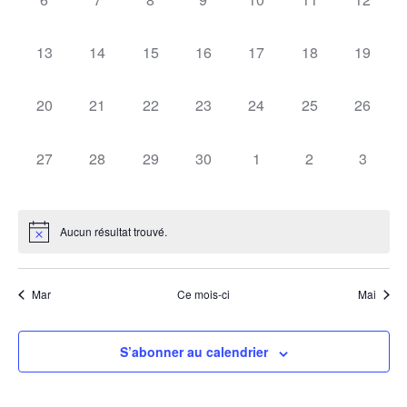
évènement,
évènement,
évènement,
évènement,
évènement,
évènement,
évèneme
0
0
0
0
0
0
0
13
14
15
16
17
18
19
évènement,
évènement,
évènement,
évènement,
évènement,
évènement,
évèneme
0
0
0
0
0
0
0
20
21
22
23
24
25
26
évènement,
évènement,
évènement,
évènement,
évènement,
évènement,
évèneme
0
0
0
0
0
0
0
27
28
29
30
1
2
3
évènement,
évènement,
évènement,
évènement,
évènement,
évènement,
évènem
Aucun résultat trouvé.
Mar
Ce mois-ci
Mai
S’abonner au calendrier