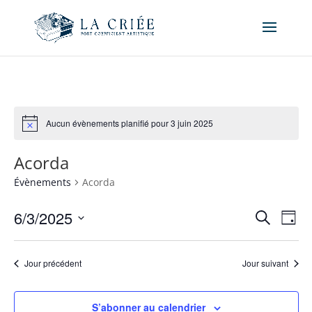
Aucun évènements planifié pour 3 juin 2025
Acorda
Évènements
Acorda
Recher
Nav
6/3/2025
Recherche
Jour
de
et
Sélectionnez
vue
naviga
une
Év
Jour précédent
Jour suivant
de
date.
vues
Évène
S’abonner au calendrier