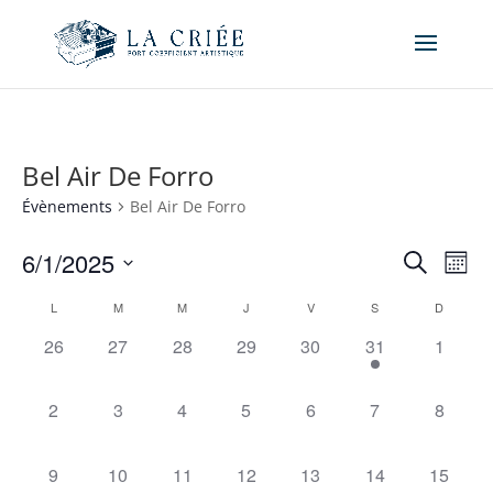
Bel Air De Forro
Évènements
Bel Air De Forro
Recher
Nav
6/1/2025
Recherche
Mois
de
et
Sélectionnez
vue
Calendrier
naviga
L
M
M
J
V
S
D
une
Év
de
de
date.
0
0
0
0
0
1
0
26
27
28
29
30
31
1
Évènements
vues
évènement,
évènement,
évènement,
évènement,
évènement,
évènement,
évènem
Évène
0
0
0
0
0
0
0
2
3
4
5
6
7
8
évènement,
évènement,
évènement,
évènement,
évènement,
évènement,
évènem
0
0
0
0
0
0
0
9
10
11
12
13
14
15