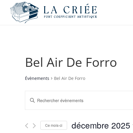
Bel Air De Forro
Évènements
Bel Air De Forro
Recherche
Saisir
et
mot-
navigation
clé.
de
Rechercher
décembre 2025
vues
Évènements
Ce mois-ci
par