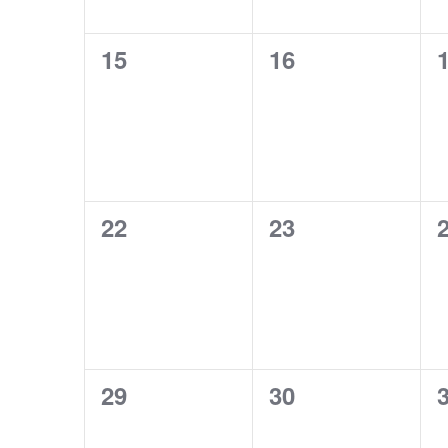
0
0
15
16
évènement,
évènement,
0
0
22
23
évènement,
évènement,
0
0
29
30
évènement,
évènement,