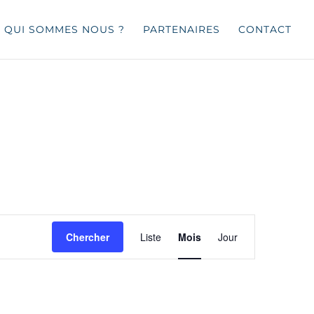
QUI SOMMES NOUS ?
PARTENAIRES
CONTACT
Navigation
de
Chercher
Liste
Mois
Jour
vues
Évènement