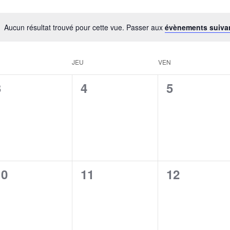
Aucun résultat trouvé pour cette vue. Passer aux
évènements suiva
JEU
VEN
0
0
0
3
4
5
évènement,
évènement,
évènement
0
0
0
10
11
12
évènement,
évènement,
évènement