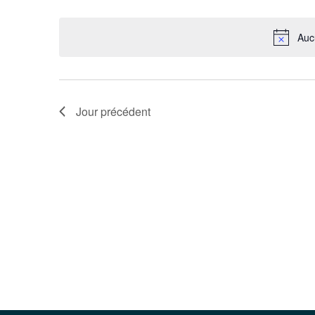
Évènements
Sélectionnez
mot-
une
clé.
date.
Auc
Jour précédent