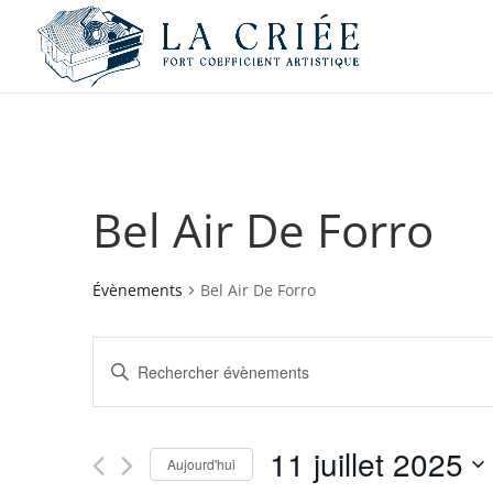
Bel Air De Forro
Évènements
Bel Air De Forro
Recherche
Saisir
et
mot-
navigation
clé.
de
Rechercher
11 juillet 2025
vues
Évènements
Aujourd'hui
par