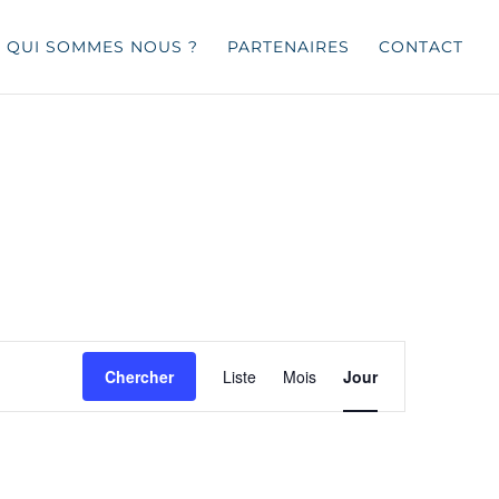
QUI SOMMES NOUS ?
PARTENAIRES
CONTACT
Navigation
de
Chercher
Liste
Mois
Jour
vues
Évènement