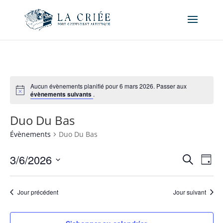
Aucun évènements planifié pour 6 mars 2026. Passer aux
évènements suivants
.
Duo Du Bas
Évènements
Duo Du Bas
Recher
Nav
3/6/2026
Recherche
Jour
de
et
Sélectionnez
vue
naviga
une
Év
Jour précédent
Jour suivant
de
date.
vues