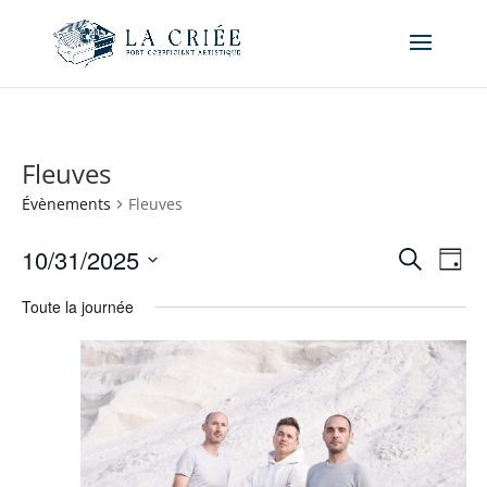
Fleuves
Évènements
Fleuves
Recher
Nav
10/31/2025
Recherche
Jour
de
et
Sélectionnez
vue
naviga
Toute la journée
une
Év
de
date.
vues
Évène