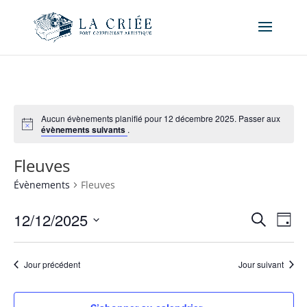
Aucun évènements planifié pour 12 décembre 2025. Passer aux
évènements suivants
.
Fleuves
Évènements
Fleuves
Recher
Nav
12/12/2025
Recherche
Jour
de
et
Sélectionnez
vue
naviga
une
Év
Jour précédent
Jour suivant
de
date.
vues